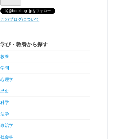
@bookbug_jpをフォロー
このブログについて
学び・教養から探す
教養
学問
心理学
歴史
科学
法学
政治学
社会学