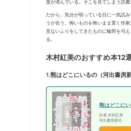
度が潜んでいる。そこを見てしまう読書
だから、気分が弱っている日に一気読み
うが合う。怖いものを怖いまま置く作家
見ないふりをしてきたものに輪郭を与え
る。
木村紅美のおすすめ本12
1.
熊はどこにいるの（河出書房
熊はどこにい
作者:
木村紅美
河出書房新社