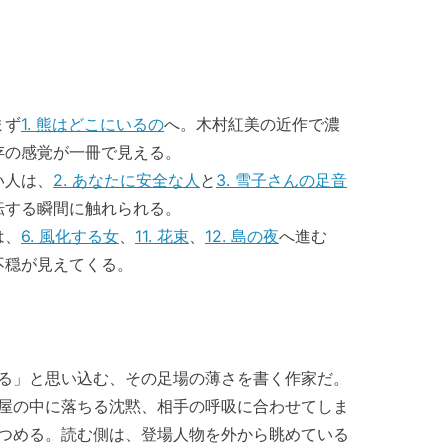
まず
1. 熊はどこにいるの
へ。木村紅美の近作で濃
存の感覚が一冊で見える。
い人は、
2. あなたに安全な人
と
3. 雪子さんの足音
転する瞬間に触れられる。
は、
6. 風化する女
、
11. 花束
、
12. 島の夜
へ進む
不穏が見えてくる。
る」と思い込む、その足場の薄さを書く作家だ。
屋の中に落ちる沈黙、相手の呼吸に合わせてしま
つめる。読む側は、登場人物を外から眺めている