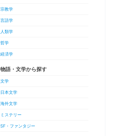
宗教学
言語学
人類学
哲学
経済学
物語・文学から探す
文学
日本文学
海外文学
ミステリー
SF・ファンタジー